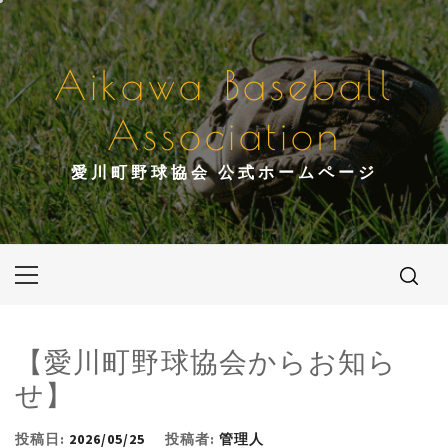
コ
ン
テ
Aikawa Baseball
ン
ツ
Association
へ
ス
愛川町野球協会 公式ホームページ
キ
ッ
プ
メ
イ
ン
メ
【愛川町野球協会からお知ら
ニ
せ】
ュ
ー
投稿日:
2026/05/25
投稿者:
管理人