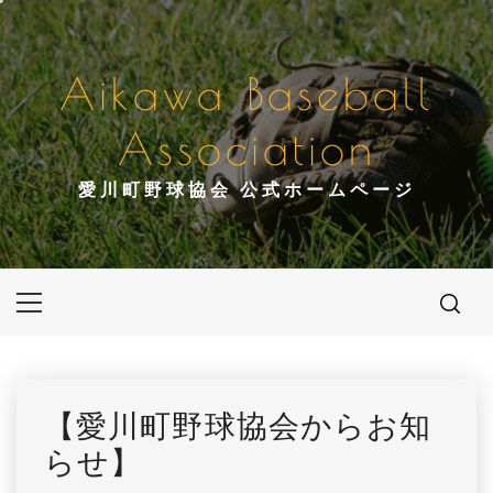
コ
ン
テ
Aikawa Baseball
ン
ツ
Association
へ
ス
愛川町野球協会 公式ホームページ
キ
ッ
プ
メ
イ
ン
メ
ニ
【愛川町野球協会からお知
ュ
らせ】
ー