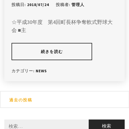
投稿日:
2018/07/24
投稿者:
管理人
☆平成30年度 第4回町長杯争奪軟式野球大
会 ■主
続きを読む
カテゴリー:
NEWS
投
過去の投稿
稿
ナ
検
ビ