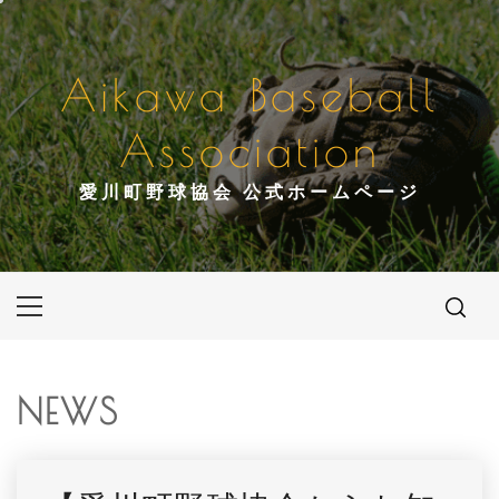
コ
ン
テ
Aikawa Baseball
ン
ツ
Association
へ
ス
愛川町野球協会 公式ホームページ
キ
ッ
プ
メ
イ
ン
メ
NEWS
ニ
ュ
ー