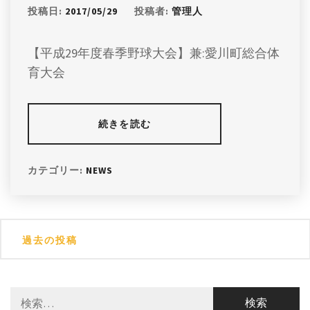
投稿日:
2017/05/29
投稿者:
管理人
【平成29年度春季野球大会】兼:愛川町総合体
育大会
続きを読む
カテゴリー:
NEWS
投
過去の投稿
稿
ナ
検
ビ