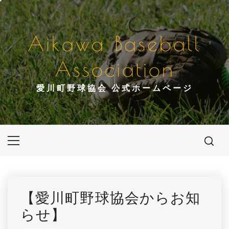
コ
ン
テ
Aikawa Baseball
ン
ツ
Association
へ
ス
愛川町野球協会 公式ホームページ
キ
ッ
プ
メ
イ
ン
メ
ニ
【愛川町野球協会からお知
ュ
らせ】
ー