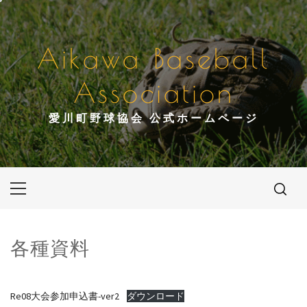
コ
ン
テ
Aikawa Baseball
ン
ツ
Association
へ
ス
愛川町野球協会 公式ホームページ
キ
ッ
プ
メ
イ
ン
メ
各種資料
ニ
ュ
ー
Re08大会参加申込書-ver2
ダウンロード