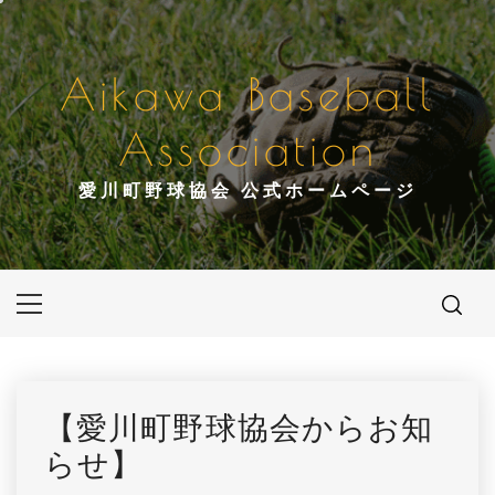
コ
ン
テ
Aikawa Baseball
ン
ツ
Association
へ
ス
愛川町野球協会 公式ホームページ
キ
ッ
プ
メ
イ
ン
メ
ニ
【愛川町野球協会からお知
ュ
らせ】
ー