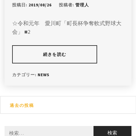
投稿日:
2019/08/26
投稿者:
管理人
☆令和元年 愛川町「町長杯争奪軟式野球大
会」 ■2
続きを読む
カテゴリー:
NEWS
投
過去の投稿
稿
ナ
検
ビ