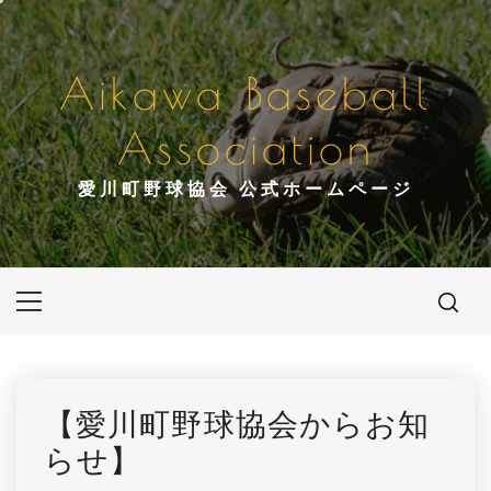
コ
ン
テ
Aikawa Baseball
ン
ツ
Association
へ
ス
愛川町野球協会 公式ホームページ
キ
ッ
プ
メ
イ
ン
メ
ニ
【愛川町野球協会からお知
ュ
らせ】
ー