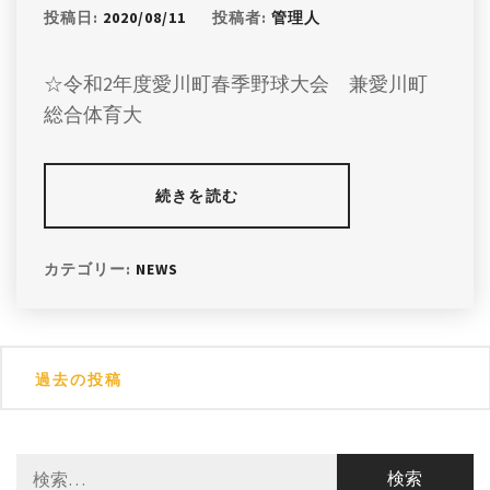
投稿日:
2020/08/11
投稿者:
管理人
☆令和2年度愛川町春季野球大会 兼愛川町
総合体育大
続きを読む
カテゴリー:
NEWS
投
過去の投稿
稿
ナ
検
ビ