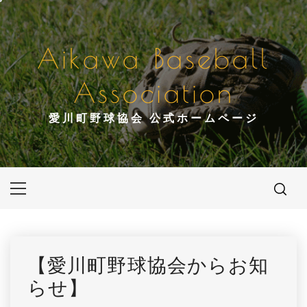
コ
ン
テ
Aikawa Baseball
ン
ツ
Association
へ
ス
愛川町野球協会 公式ホームページ
キ
ッ
プ
メ
イ
ン
メ
ニ
【愛川町野球協会からお知
ュ
らせ】
ー