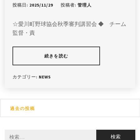
投稿日:
2025/11/29
投稿者:
管理人
☆愛川町野球協会秋季審判講習会 ◆ チーム
監督・責
続きを読む
カテゴリー:
NEWS
投
過去の投稿
稿
ナ
検
ビ