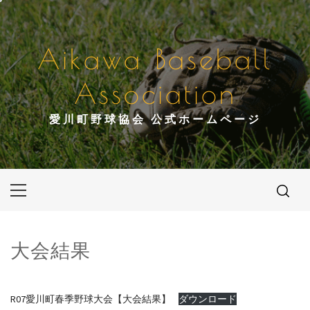
コ
ン
テ
Aikawa Baseball
ン
ツ
Association
へ
ス
愛川町野球協会 公式ホームページ
キ
ッ
プ
メ
イ
ン
メ
大会結果
ニ
ュ
ー
R07愛川町春季野球大会【大会結果】
ダウンロード