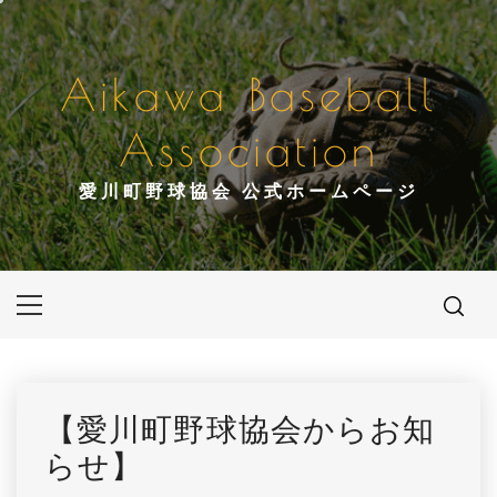
コ
ン
テ
Aikawa Baseball
ン
ツ
Association
へ
ス
愛川町野球協会 公式ホームページ
キ
ッ
プ
メ
イ
ン
メ
ニ
【愛川町野球協会からお知
ュ
らせ】
ー