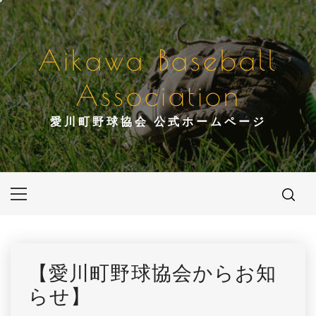
コ
ン
テ
Aikawa Baseball
ン
ツ
Association
へ
ス
愛川町野球協会 公式ホームページ
キ
ッ
プ
メ
イ
ン
メ
ニ
【愛川町野球協会からお知
ュ
らせ】
ー