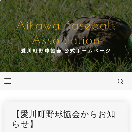
コ
ン
テ
Aikawa Baseball
ン
ツ
Association
へ
ス
愛川町野球協会 公式ホームページ
キ
ッ
プ
メ
イ
ン
メ
ニ
【愛川町野球協会からお知
ュ
らせ】
ー