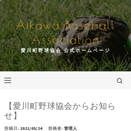
コ
ン
テ
Aikawa Baseball
ン
ツ
Association
へ
ス
愛川町野球協会 公式ホームページ
キ
ッ
プ
メ
イ
ン
メ
【愛川町野球協会からお知ら
ニ
せ】
ュ
ー
投稿日:
2021/05/24
投稿者:
管理人