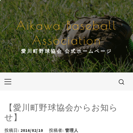
コ
ン
テ
Aikawa Baseball
ン
ツ
Association
へ
ス
愛川町野球協会 公式ホームページ
キ
ッ
プ
メ
イ
ン
メ
【愛川町野球協会からお知ら
ニ
せ】
ュ
ー
投稿日:
2016/02/10
投稿者:
管理人