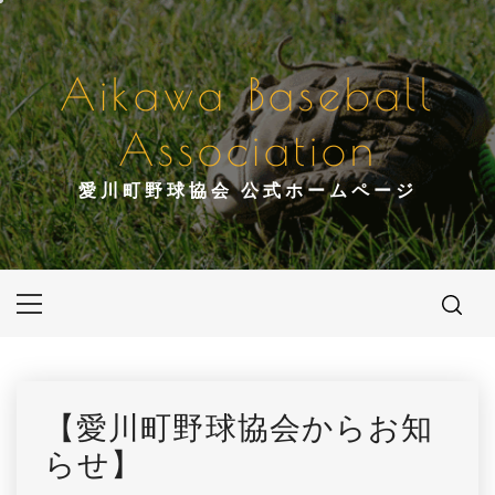
コ
ン
テ
Aikawa Baseball
ン
ツ
Association
へ
ス
愛川町野球協会 公式ホームページ
キ
ッ
プ
メ
イ
ン
メ
ニ
【愛川町野球協会からお知
ュ
らせ】
ー